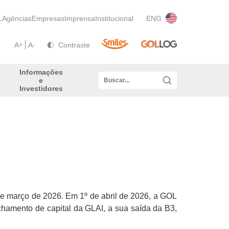
L
Agências
Empresas
Imprensa
Institucional
ENG
A
A
Contraste
+
-
Informações
e
Investidores
de março de 2026. Em 1º de abril de 2026, a GOL
echamento de capital da GLAI, a sua saída da B3,