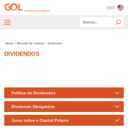
ENG
OPA – Oferta Pública de Ações
Home
/
Mercado de Capitais
/
Dividendos
Sobre a GOL
DIVIDENDOS
ESG
Mercado de Capitais
Informações Financeiras e Operacionais
Publicações CVM e SEC
Política de Dividendos
Informações e Investidores
Dividendo Obrigatório
Juros sobre o Capital Próprio