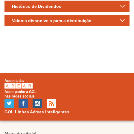
Histórico de Dividendos
Valores disponíveis para a distribuição
Associada:
Acompanhe a GOL
nas redes sociais
GOL Linhas Aéreas Inteligentes
Mapa do site