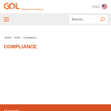
ENG
OPA – Oferta Pública de Ações
Home
/
ESG
/
Compliance
Sobre a GOL
COMPLIANCE
ESG
Mercado de Capitais
Informações Financeiras e Operacionais
Publicações CVM e SEC
Informações e Investidores