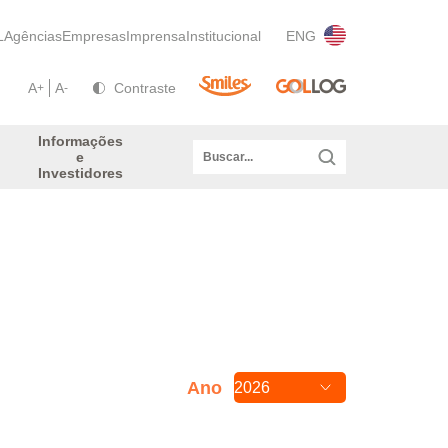
L
Agências
Empresas
Imprensa
Institucional
ENG
A
A
Contraste
+
-
Informações
e
Investidores
Ano